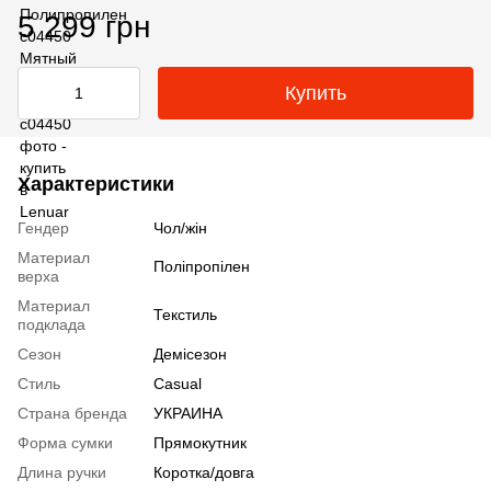
5 299 грн
Купить
Характеристики
Гендер
Чол/жін
Материал
Поліпропілен
верха
Материал
Текстиль
подклада
Сезон
Демісезон
Стиль
Casual
Страна бренда
УКРАИНА
Форма сумки
Прямокутник
Длина ручки
Коротка/довга