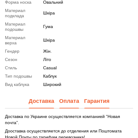
Форма носка
Овальний
Материал
Шкіра
подклада
Материал
Гума
подошвы
Материал
Шкіра
верха
Гендер
Жін.
Сезон
Літо
Стиль
Casual
Тип подошвы
Каблук
Вид каблука
Широкий
Доставка
Оплата
Гарантия
Доставка по Украине осуществляется компанией “Новая
почта”.
Дооставка осуществляется до отделения или Поштомата
Новой Почты по тарифам перевозчика!