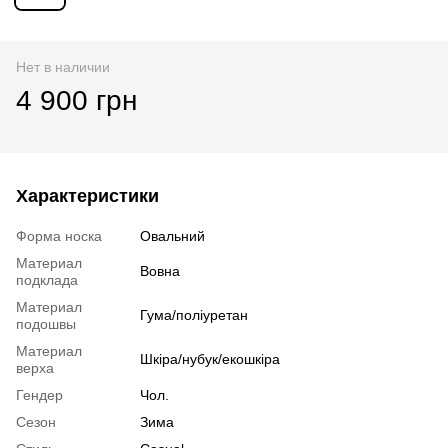
Нет в наличии
4 900 грн
Характеристики
Форма носка
Овальний
Материал
Вовна
подклада
Материал
Гума/поліуретан
подошвы
Материал
Шкіра/нубук/екошкіра
верха
Гендер
Чол.
Сезон
Зима