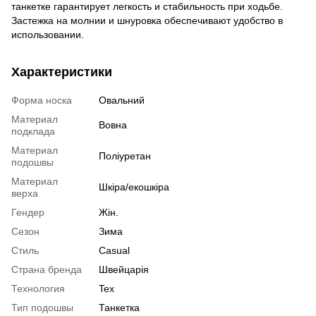
танкетке гарантирует легкость и стабильность при ходьбе.
Застежка на молнии и шнуровка обеспечивают удобство в
использовании.
Характеристики
Форма носка
Овальний
Материал
Вовна
подклада
Материал
Поліуретан
подошвы
Материал
Шкіра/екошкіра
верха
Гендер
Жін.
Сезон
Зима
Стиль
Casual
Страна бренда
Швейцарія
Технология
Tex
Тип подошвы
Танкетка