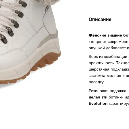
Описание
Женские зимние бот
кто ценит современн
опушкой добавляет 
Верх из комбинации 
практичность. Техно
шерстяная подкладка
застёжка-молния и ш
посадку.
Резиновая подошва н
делая эти ботинки и
Evolution
гарантируе