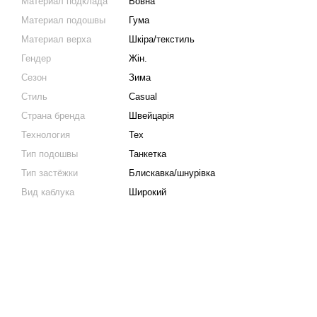
Материал подклада
Вовна
Материал подошвы
Гума
Материал верха
Шкіра/текстиль
Гендер
Жін.
Сезон
Зима
Стиль
Casual
Страна бренда
Швейцарія
Технология
Tex
Тип подошвы
Танкетка
Тип застёжки
Блискавка/шнурівка
Вид каблука
Широкий