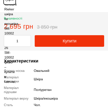
В наявності
2 695 грн
3 850 грн
Купити
Характеристики
Форма носка
Овальний
Матеріал
Шкіра
підкладки
Матеріал
Поліуретан
підошви
Матеріал верху
Шкіра/екошкіра
Стать
Чол.