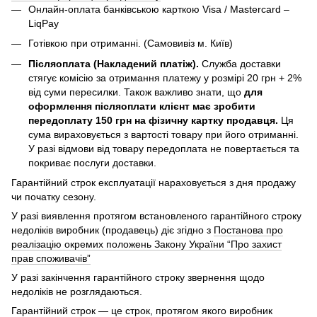
Онлайн-оплата банківською карткою Visa / Mastercard –
LiqPay
Готівкою при отриманні. (Самовивіз м. Київ)
Післяоплата (Накладений платіж).
Служба доставки
стягує комісію за отримання платежу у розмірі 20 грн + 2%
від суми пересилки. Також важливо знати, що
для
оформлення післяоплати клієнт має зробити
передоплату 150 грн на фізичну картку продавця.
Ця
сума вираховується з вартості товару при його отриманні.
У разі відмови від товару передоплата не повертається та
покриває послуги доставки.
Гарантійний строк експлуатації нараховується з дня продажу
чи початку сезону.
У разі виявлення протягом встановленого гарантійного строку
недоліків виробник (продавець) діє згідно з
Постанова про
реалізацію окремих положень Закону України “Про захист
прав споживачів”
У разі закінчення гарантійного строку звернення щодо
недоліків не розглядаються.
Гарантійний строк — це строк, протягом якого виробник