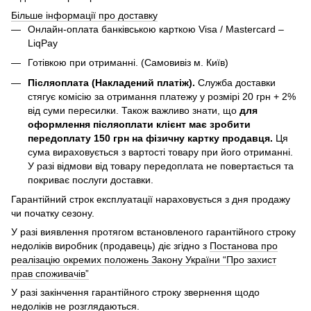
Більше інформації про доставку
Онлайн-оплата банківською карткою Visa / Mastercard –
LiqPay
Готівкою при отриманні. (Самовивіз м. Київ)
Післяоплата (Накладений платіж).
Служба доставки
стягує комісію за отримання платежу у розмірі 20 грн + 2%
від суми пересилки. Також важливо знати, що
для
оформлення післяоплати клієнт має зробити
передоплату 150 грн на фізичну картку продавця.
Ця
сума вираховується з вартості товару при його отриманні.
У разі відмови від товару передоплата не повертається та
покриває послуги доставки.
Гарантійний строк експлуатації нараховується з дня продажу
чи початку сезону.
У разі виявлення протягом встановленого гарантійного строку
недоліків виробник (продавець) діє згідно з
Постанова про
реалізацію окремих положень Закону України “Про захист
прав споживачів”
У разі закінчення гарантійного строку звернення щодо
недоліків не розглядаються.