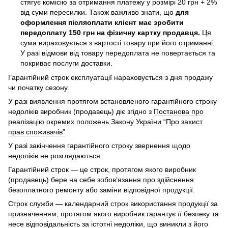
стягує комісію за отримання платежу у розмірі 20 грн + 2%
від суми пересилки. Також важливо знати, що
для
оформлення післяоплати клієнт має зробити
передоплату 150 грн на фізичну картку продавця.
Ця
сума вираховується з вартості товару при його отриманні.
У разі відмови від товару передоплата не повертається та
покриває послуги доставки.
Гарантійний строк експлуатації нараховується з дня продажу
чи початку сезону.
У разі виявлення протягом встановленого гарантійного строку
недоліків виробник (продавець) діє згідно з
Постанова про
реалізацію окремих положень Закону України “Про захист
прав споживачів”
У разі закінчення гарантійного строку звернення щодо
недоліків не розглядаються.
Гарантійний строк — це строк, протягом якого виробник
(продавець) бере на себе зобов’язання про здійснення
безоплатного ремонту або заміни відповідної продукції.
Строк служби — календарний строк використання продукції за
призначенням, протягом якого виробник гарантує її безпеку та
несе відповідальність за істотні недоліки, що виникли з його