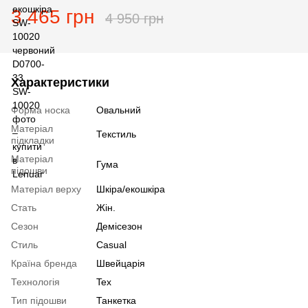
3 465 грн
4 950 грн
Характеристики
Форма носка
Овальний
Матеріал
Текстиль
підкладки
Матеріал
Гума
підошви
Матеріал верху
Шкіра/екошкіра
Стать
Жін.
Сезон
Демісезон
Стиль
Casual
Країна бренда
Швейцарія
Технологія
Tex
Тип підошви
Танкетка