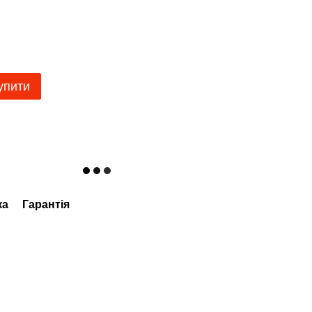
упити
ка
Гарантія