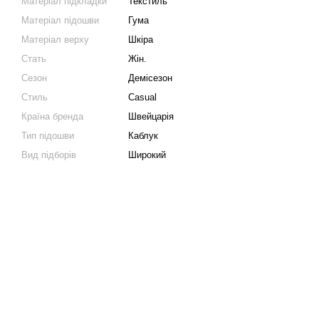
Матеріал підкладки
Текстиль
Матеріал підошви
Гума
Матеріал верху
Шкіра
Стать
Жін.
Сезон
Демісезон
Стиль
Casual
Країна бренда
Швейцарія
Тип підошви
Каблук
Вид підборів
Широкий