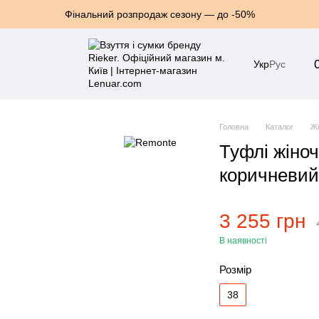
Фінальний розпродаж сезону — до -50%
Укр
Рус
Головна
Каталог
Жі
Туфлі жіно
коричневий
3 255 грн
В наявності
Розмір
38