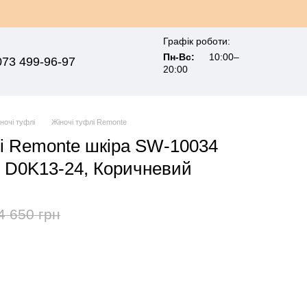
Графік роботи:
Пн-Вс:
10:00–
073 499-96-97
20:00
ночі туфлі
Жіночі туфлі Remonte
чі Remonte шкіра SW-10034
 D0K13-24, Коричневий
4 650 грн