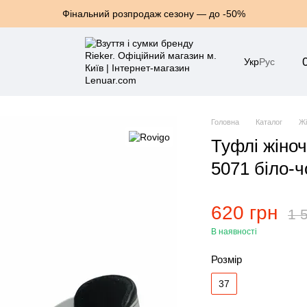
Фінальний розпродаж сезону — до -50%
Укр
Рус
Головна
Каталог
Жі
Туфлі жіноч
5071 біло-ч
620 грн
1 
В наявності
Розмір
37