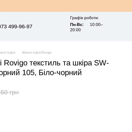
Графік роботи:
Пн-Вс:
10:00–
073 499-96-97
20:00
ночі туфлі
Жіночі туфлі Rovigo
і Rovigo текстиль та шкіра SW-
орний 105, Біло-чорний
550 грн