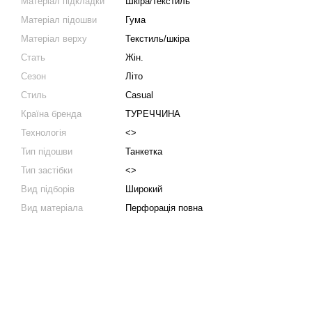
Матеріал підкладки
Шкіра/текстиль
Матеріал підошви
Гума
Матеріал верху
Текстиль/шкіра
Стать
Жін.
Сезон
Літо
Стиль
Casual
Країна бренда
ТУРЕЧЧИНА
Технологія
<>
Тип підошви
Танкетка
Тип застібки
<>
Вид підборів
Широкий
Вид матеріала
Перфорація повна