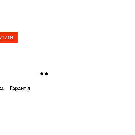
упити
ка
Гарантія