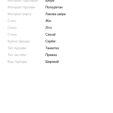
Матеріал підкладки
Шкіра
Матеріал підошви
Поліуретан
Матеріал верху
Лакова шкіра
Стать
Жін.
Сезон
Літо
Стиль
Casual
Країна бренда
Сербія
Тип підошви
Танкетка
Тип застібки
Пряжка
Вид підборів
Широкий