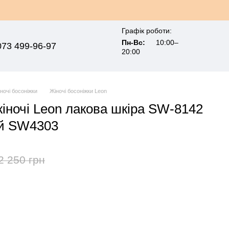
Графік роботи:
Пн-Вс:
10:00–
073 499-96-97
20:00
ночі босоніжки
Жіночі босоніжки Leon
жіночі Leon лакова шкіра SW-8142
ий SW4303
2 250 грн