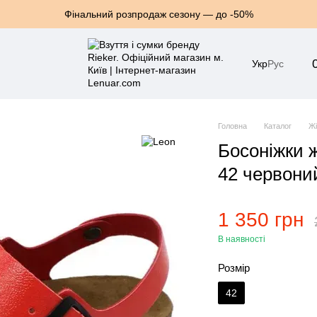
Фінальний розпродаж сезону — до -50%
Укр
Рус
Головна
Каталог
Жі
Босоніжки 
42 червон
1 350 грн
В наявності
Розмір
42