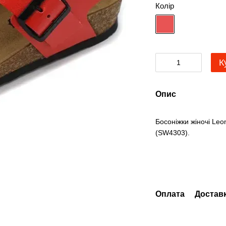
Колір
К
Опис
Босоніжки жіночі Leo
(SW4303).
Оплата
Достав