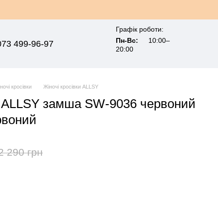
Графік роботи:
Пн-Вс:
10:00–
073 499-96-97
20:00
ночі кросівки
Жіночі кросівки ALLSY
і ALLSY замша SW-9036 червоний
рвоний
2 290 грн