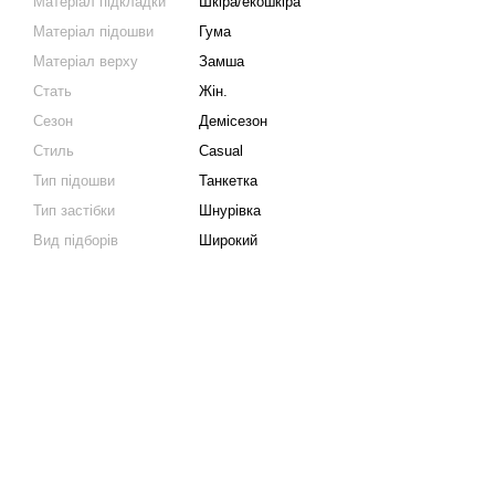
Матеріал підкладки
Шкіра/екошкіра
Матеріал підошви
Гума
Матеріал верху
Замша
Стать
Жін.
Сезон
Демісезон
Стиль
Casual
Тип підошви
Танкетка
Тип застібки
Шнурівка
Вид підборів
Широкий