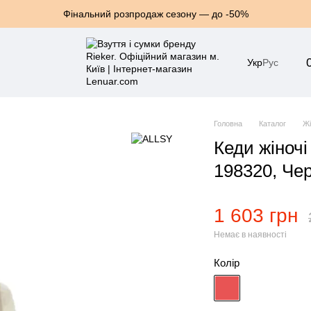
Фінальний розпродаж сезону — до -50%
Укр
Рус
Головна
Каталог
Жі
Кеди жіноч
198320, Че
1 603 грн
Немає в наявності
Колір