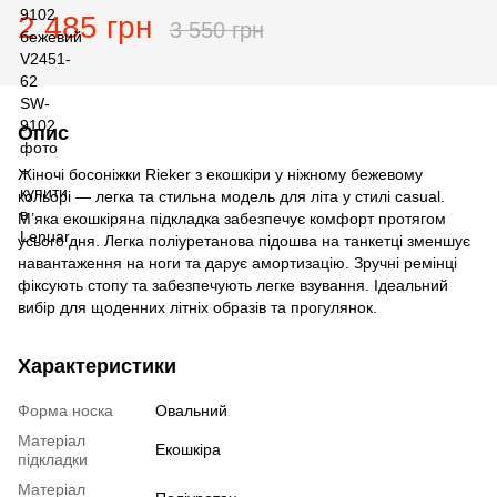
2 485 грн
3 550 грн
Опис
Жіночі босоніжки Rieker з екошкіри у ніжному бежевому
кольорі — легка та стильна модель для літа у стилі casual.
М’яка екошкіряна підкладка забезпечує комфорт протягом
усього дня. Легка поліуретанова підошва на танкетці зменшує
навантаження на ноги та дарує амортизацію. Зручні ремінці
фіксують стопу та забезпечують легке взування. Ідеальний
вибір для щоденних літніх образів та прогулянок.
Характеристики
Форма носка
Овальний
Матеріал
Екошкіра
підкладки
Матеріал