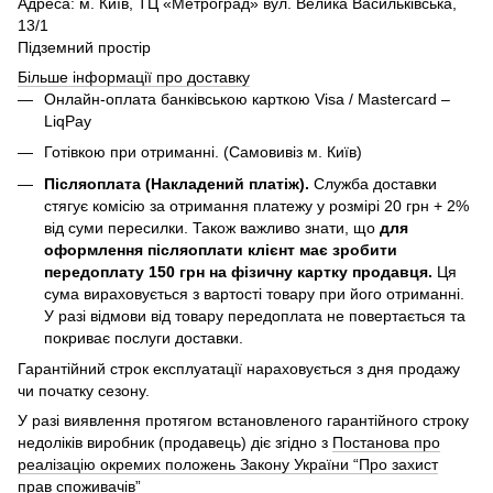
Адреса: м. Київ, ТЦ «Метроград» вул. Велика Васильківська,
13/1
Підземний простір
Більше інформації про доставку
Онлайн-оплата банківською карткою Visa / Mastercard –
LiqPay
Готівкою при отриманні. (Самовивіз м. Київ)
Післяоплата (Накладений платіж).
Служба доставки
стягує комісію за отримання платежу у розмірі 20 грн + 2%
від суми пересилки. Також важливо знати, що
для
оформлення післяоплати клієнт має зробити
передоплату 150 грн на фізичну картку продавця.
Ця
сума вираховується з вартості товару при його отриманні.
У разі відмови від товару передоплата не повертається та
покриває послуги доставки.
Гарантійний строк експлуатації нараховується з дня продажу
чи початку сезону.
У разі виявлення протягом встановленого гарантійного строку
недоліків виробник (продавець) діє згідно з
Постанова про
реалізацію окремих положень Закону України “Про захист
прав споживачів”