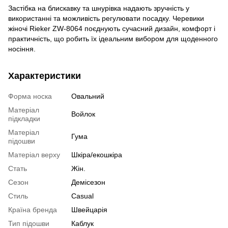
Застібка на блискавку та шнурівка надають зручність у
використанні та можливість регулювати посадку. Черевики
жіночі Rieker ZW-8064 поєднують сучасний дизайн, комфорт і
практичність, що робить їх ідеальним вибором для щоденного
носіння.
Характеристики
Форма носка
Овальний
Матеріал
Войлок
підкладки
Матеріал
Гума
підошви
Матеріал верху
Шкіра/екошкіра
Стать
Жін.
Сезон
Демісезон
Стиль
Casual
Країна бренда
Швейцарія
Тип підошви
Каблук