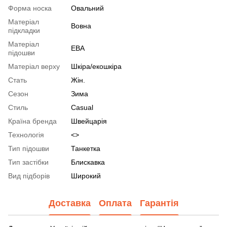
Форма носка
Овальний
Матеріал
Вовна
підкладки
Матеріал
ЕВА
підошви
Матеріал верху
Шкіра/екошкіра
Стать
Жін.
Сезон
Зима
Стиль
Casual
Країна бренда
Швейцарія
Технологія
<>
Тип підошви
Танкетка
Тип застібки
Блискавка
Вид підборів
Широкий
Доставка
Оплата
Гарантія