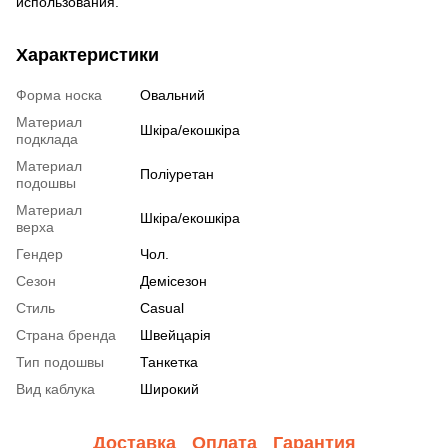
использования.
Характеристики
Форма носка
Овальний
Материал
Шкіра/екошкіра
подклада
Материал
Поліуретан
подошвы
Материал
Шкіра/екошкіра
верха
Гендер
Чол.
Сезон
Демісезон
Стиль
Casual
Страна бренда
Швейцарія
Тип подошвы
Танкетка
Вид каблука
Широкий
Доставка
Оплата
Гарантия