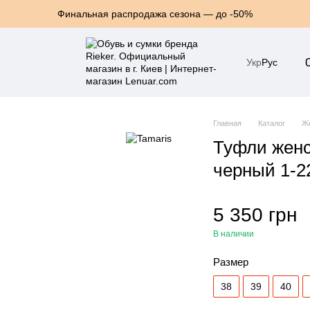
Финальная распродажа сезона — до -50%
Укр
Рус
Главная
Каталог
Ж
Туфли женс
черный 1-2
5 350 грн
В наличии
Размер
38
39
40