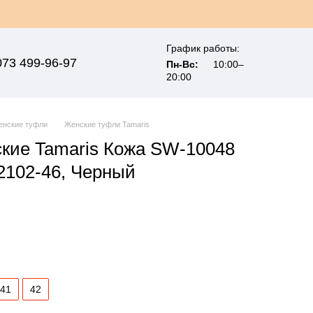
График работы:
073 499-96-97
Пн-Вс:
10:00–
20:00
енские туфли
Женские туфли Tamaris
кие Tamaris Кожа SW-10048
2102-46, Черный
41
42