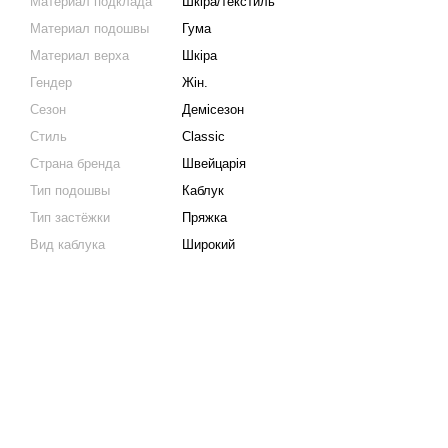
Материал подклада
Шкіра/текстиль
Материал подошвы
Гума
Материал верха
Шкіра
Гендер
Жін.
Сезон
Демісезон
Стиль
Classic
Страна бренда
Швейцарія
Тип подошвы
Каблук
Тип застёжки
Пряжка
Вид каблука
Широкий