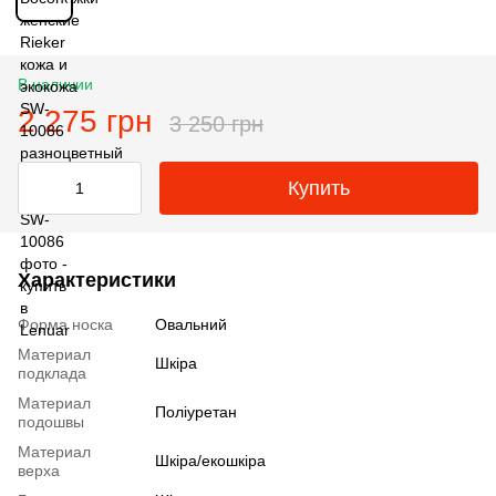
В наличии
2 275 грн
3 250 грн
Купить
Характеристики
Форма носка
Овальний
Материал
Шкіра
подклада
Материал
Поліуретан
подошвы
Материал
Шкіра/екошкіра
верха