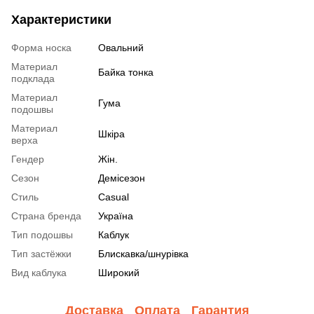
Характеристики
Форма носка
Овальний
Материал
Байка тонка
подклада
Материал
Гума
подошвы
Материал
Шкіра
верха
Гендер
Жін.
Сезон
Демісезон
Стиль
Casual
Страна бренда
Україна
Тип подошвы
Каблук
Тип застёжки
Блискавка/шнурівка
Вид каблука
Широкий
Доставка
Оплата
Гарантия