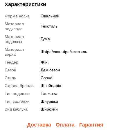
Характеристики
Форма носка
Овальний
Материал
Текстиль
подклада
Материал
Гума
подошвы
Материал
Шкіра/екошкіра/текстиль
верха
Гендер
Жін.
Сезон
Демісезон
Стиль
Casual
Страна бренда
Швейцарія
Тип подошвы
Танкетка
Тип застёжки
Шнурівка
Вид каблука
Широкий
Доставка
Оплата
Гарантия