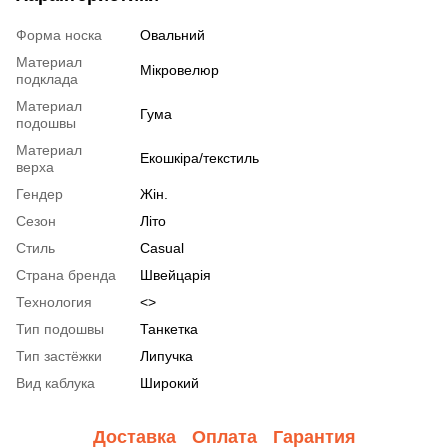
Форма носка
Овальний
Материал
Мікровелюр
подклада
Материал
Гума
подошвы
Материал
Екошкіра/текстиль
верха
Гендер
Жін.
Сезон
Літо
Стиль
Casual
Страна бренда
Швейцарія
Технология
<>
Тип подошвы
Танкетка
Тип застёжки
Липучка
Вид каблука
Широкий
Доставка
Оплата
Гарантия