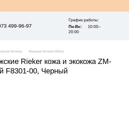
График работы:
073 499-96-97
Пн-Вс:
10:00–
20:00
жские ботинки
Мужские ботинки Rieker
жские Rieker кожа и экокожа ZM-
й F8301-00, Черный