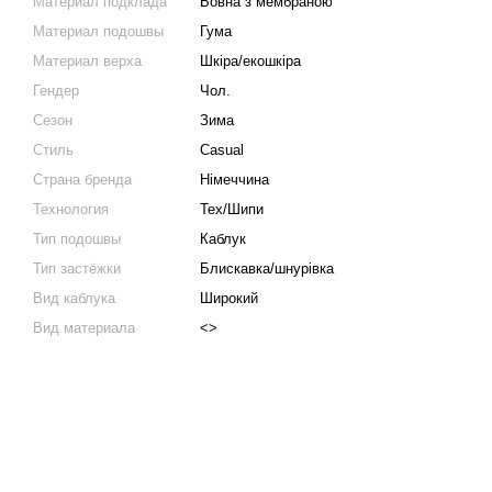
Материал подклада
Вовна з мембраною
Материал подошвы
Гума
Материал верха
Шкіра/екошкіра
Гендер
Чол.
Сезон
Зима
Стиль
Casual
Страна бренда
Німеччина
Технология
Tex/Шипи
Тип подошвы
Каблук
Тип застёжки
Блискавка/шнурівка
Вид каблука
Широкий
Вид материала
<>