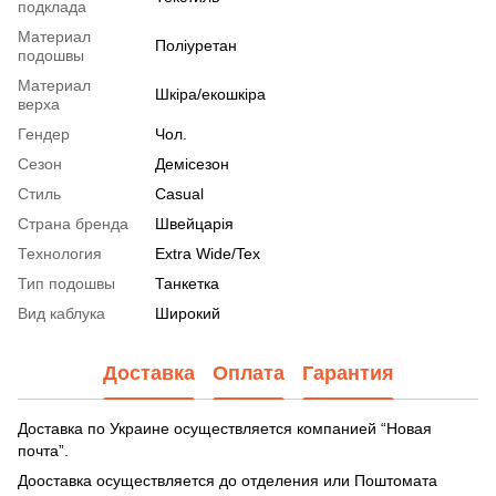
подклада
Материал
Поліуретан
подошвы
Материал
Шкіра/екошкіра
верха
Гендер
Чол.
Сезон
Демісезон
Стиль
Casual
Страна бренда
Швейцарія
Технология
Extra Wide/Tex
Тип подошвы
Танкетка
Вид каблука
Широкий
Доставка
Оплата
Гарантия
Доставка по Украине осуществляется компанией “Новая
почта”.
Дооставка осуществляется до отделения или Поштомата