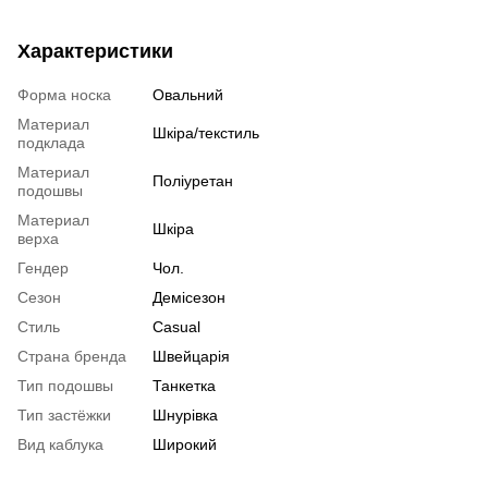
Характеристики
Форма носка
Овальний
Материал
Шкіра/текстиль
подклада
Материал
Поліуретан
подошвы
Материал
Шкіра
верха
Гендер
Чол.
Сезон
Демісезон
Стиль
Casual
Страна бренда
Швейцарія
Тип подошвы
Танкетка
Тип застёжки
Шнурівка
Вид каблука
Широкий