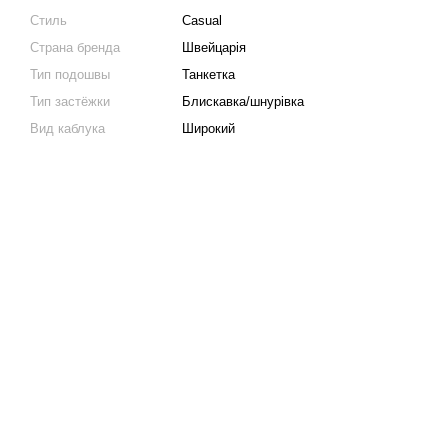
Стиль
Casual
Страна бренда
Швейцарія
Тип подошвы
Танкетка
Тип застёжки
Блискавка/шнурівка
Вид каблука
Широкий