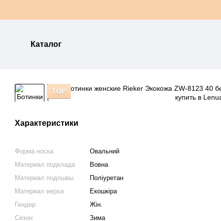
Перейти к основному контенту
Каталог
TOP
Характеристики
Форма носка
Овальний
Материал подклада
Вовна
Материал подошвы
Поліуретан
Материал верха
Екошкіра
Гендер
Жін.
Сезон
Зима