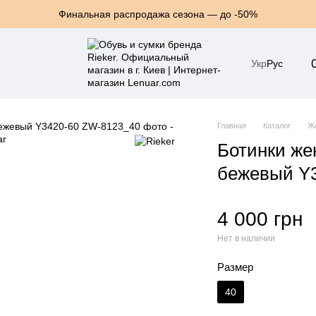
Финальная распродажа сезона — до -50%
Укр
Рус
Главная
Каталог
Же
Ботинки же
бежевый Y
4 000 грн
Нет в наличии
Размер
40