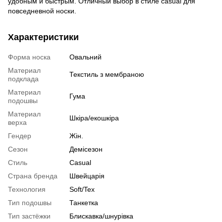
удобным и быстрым. Отличный выбор в стиле casual для
повседневной носки.
Характеристики
Форма носка
Овальний
Материал
Текстиль з мембраною
подклада
Материал
Гума
подошвы
Материал
Шкіра/екошкіра
верха
Гендер
Жін.
Сезон
Демісезон
Стиль
Casual
Страна бренда
Швейцарія
Технология
Soft/Tex
Тип подошвы
Танкетка
Тип застёжки
Блискавка/шнурівка