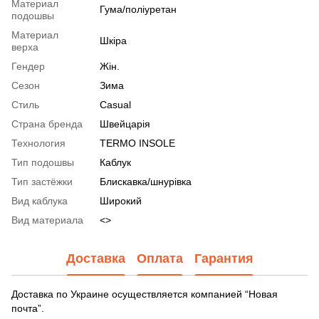
Материал
Гума/поліуретан
подошвы
Материал
Шкіра
верха
Гендер
Жін.
Сезон
Зима
Стиль
Casual
Страна бренда
Швейцарія
Технология
TERMO INSOLE
Тип подошвы
Каблук
Тип застёжки
Блискавка/шнурівка
Вид каблука
Широкий
Вид материала
<>
Доставка
Оплата
Гарантия
Доставка по Украине осуществляется компанией “Новая
почта”.