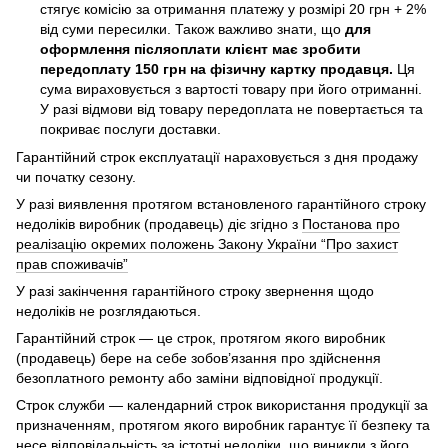
стягує комісію за отримання платежу у розмірі 20 грн + 2%
від суми пересилки. Також важливо знати, що
для
оформлення післяоплати клієнт має зробити
передоплату 150 грн на фізичну картку продавця.
Ця
сума вираховується з вартості товару при його отриманні.
У разі відмови від товару передоплата не повертається та
покриває послуги доставки.
Гарантійний строк експлуатації нараховується з дня продажу
чи початку сезону.
У разі виявлення протягом встановленого гарантійного строку
недоліків виробник (продавець) діє згідно з
Постанова про
реалізацію окремих положень Закону України “Про захист
прав споживачів”
У разі закінчення гарантійного строку звернення щодо
недоліків не розглядаються.
Гарантійний строк — це строк, протягом якого виробник
(продавець) бере на себе зобов’язання про здійснення
безоплатного ремонту або заміни відповідної продукції.
Строк служби — календарний строк використання продукції за
призначенням, протягом якого виробник гарантує її безпеку та
несе відповідальність за істотні недоліки, що виникли з його