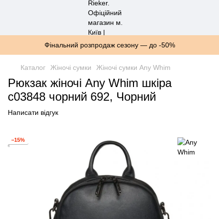
Фінальний розпродаж сезону — до -50%
Каталог
Жіночі сумки
Жіночі сумки Any Whim
Рюкзак жіночі Any Whim шкіра
c03848 чорний 692, Чорний
Написати відгук
−15%