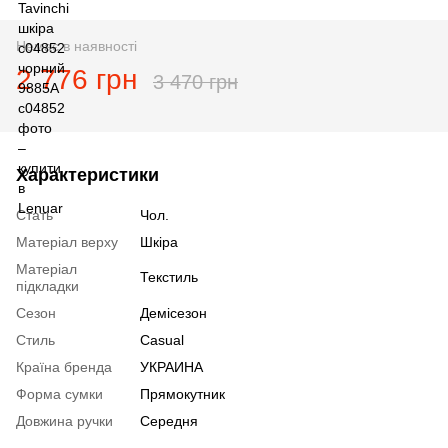
Немає в наявності
2 776 грн
3 470 грн
Характеристики
Стать
Чол.
Матеріал верху
Шкіра
Матеріал
Текстиль
підкладки
Сезон
Демісезон
Стиль
Casual
Країна бренда
УКРАИНА
Форма сумки
Прямокутник
Довжина ручки
Середня