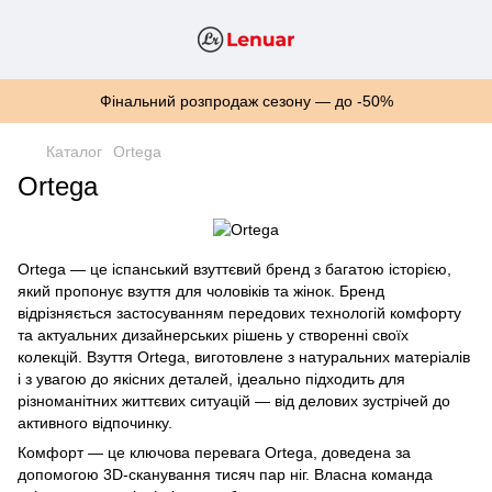
Фінальний розпродаж сезону — до -50%
Каталог
Ortega
Ortega
Ortega — це іспанський взуттєвий бренд з багатою історією,
який пропонує взуття для чоловіків та жінок. Бренд
відрізняється застосуванням передових технологій комфорту
та актуальних дизайнерських рішень у створенні своїх
колекцій. Взуття Ortega, виготовлене з натуральних матеріалів
і з увагою до якісних деталей, ідеально підходить для
різноманітних життєвих ситуацій — від делових зустрічей до
активного відпочинку.
Комфорт — це ключова перевага Ortega, доведена за
допомогою 3D-сканування тисяч пар ніг. Власна команда