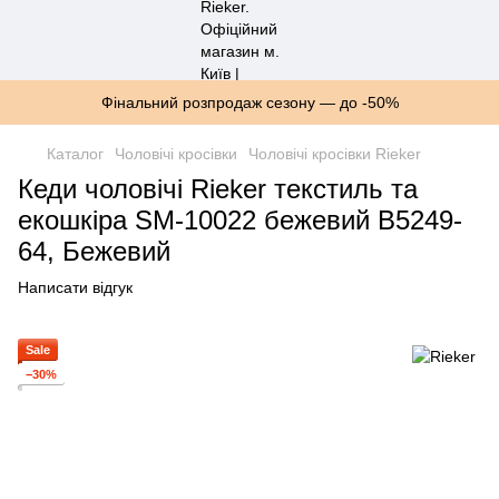
Фінальний розпродаж сезону — до -50%
Каталог
Чоловічі кросівки
Чоловічі кросівки Rieker
Кеди чоловічі Rieker текстиль та
екошкіра SM-10022 бежевий B5249-
64, Бежевий
Написати відгук
Sale
−30%