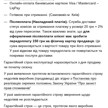
Онлайн-оплата банківською карткою Visa / Mastercard –
LiqPay
Готівкою при отриманні. (Самовивіз м. Київ)
Післяоплата (Накладений платіж).
Служба доставки
стягує комісію за отримання платежу у розмірі 20 грн + 2%
від суми пересилки. Також важливо знати, що
для
оформлення післяоплати клієнт має зробити
передоплату 150 грн на фізичну картку продавця.
Ця
сума вираховується з вартості товару при його отриманні.
У разі відмови від товару передоплата не повертається та
покриває послуги доставки.
Гарантійний строк експлуатації нараховується з дня продажу
чи початку сезону.
У разі виявлення протягом встановленого гарантійного строку
недоліків виробник (продавець) діє згідно з
Постанова про
реалізацію окремих положень Закону України “Про захист
прав споживачів”
У разі закінчення гарантійного строку звернення щодо
недоліків не розглядаються.
Гарантійний строк — це строк, протягом якого виробник