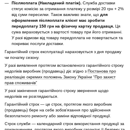
Післяоплата (Накладений платіж).
Служба доставки
стягує комісію за отримання платежу у розмірі 20 грн + 2%
від суми пересилки. Також важливо знати, що
для
оформлення післяоплати клієнт має зробити
передоплату 150 грн на фізичну картку продавця.
Ця
сума вираховується з вартості товару при його отриманні.
У разі відмови від товару передоплата не повертається та
покриває послуги доставки.
Гарантійний строк експлуатації нараховується з дня продажу
чи початку сезону.
У разі виявлення протягом встановленого гарантійного строку
недоліків виробник (продавець) діє згідно з
Постанова про
реалізацію окремих положень Закону України “Про захист
прав споживачів”
У разі закінчення гарантійного строку звернення щодо
недоліків не розглядаються.
Гарантійний строк — це строк, протягом якого виробник
(продавець) бере на себе зобов’язання про здійснення
безоплатного ремонту або заміни відповідної продукції.
Строк служби — календарний строк використання продукції за
призначенням, протягом якого виробник гарантує її безпеку та