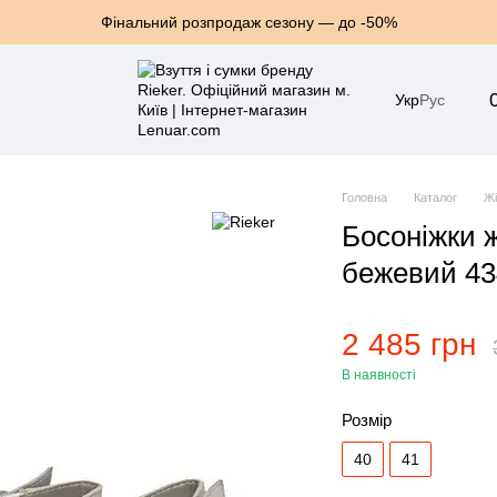
Фінальний розпродаж сезону — до -50%
Укр
Рус
Головна
Каталог
Жі
Босоніжки 
бежевий 43
2 485 грн
В наявності
Розмір
40
41