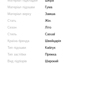
Матеріал підкладки
Шкіра
Матеріал підошви
Гума
Матеріал верху
Замша
Стать
Жін.
Сезон
Літо
Стиль
Casual
Країна бренда
Швейцарія
Тип підошви
Каблук
Тип застібки
Пряжка
Вид підборів
Широкий