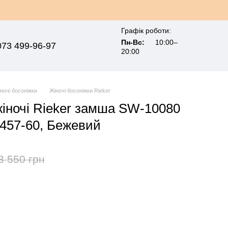
Графік роботи:
Пн-Вс:
10:00–
073 499-96-97
20:00
ночі босоніжки
Жіночі босоніжки Rieker
жіночі Rieker замша SW-10080
457-60, Бежевий
3 550 грн