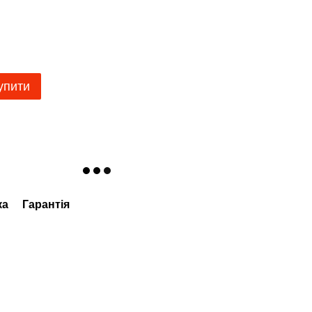
упити
ка
Гарантія