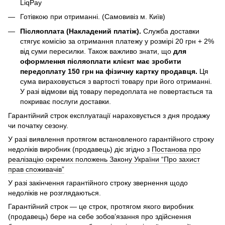
LiqPay
Готівкою при отриманні. (Самовивіз м. Київ)
Післяоплата (Накладений платіж).
Служба доставки
стягує комісію за отримання платежу у розмірі 20 грн + 2%
від суми пересилки. Також важливо знати, що
для
оформлення післяоплати клієнт має зробити
передоплату 150 грн на фізичну картку продавця.
Ця
сума вираховується з вартості товару при його отриманні.
У разі відмови від товару передоплата не повертається та
покриває послуги доставки.
Гарантійний строк експлуатації нараховується з дня продажу
чи початку сезону.
У разі виявлення протягом встановленого гарантійного строку
недоліків виробник (продавець) діє згідно з
Постанова про
реалізацію окремих положень Закону України “Про захист
прав споживачів”
У разі закінчення гарантійного строку звернення щодо
недоліків не розглядаються.
Гарантійний строк — це строк, протягом якого виробник
(продавець) бере на себе зобов’язання про здійснення