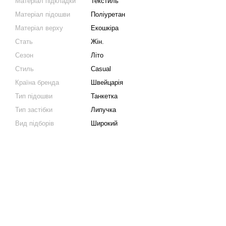
Матеріал підкладки
Текстиль
Матеріал підошви
Поліуретан
Матеріал верху
Екошкіра
Стать
Жін.
Сезон
Літо
Стиль
Casual
Країна бренда
Швейцарія
Тип підошви
Танкетка
Тип застібки
Липучка
Вид підборів
Широкий