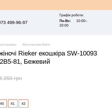
Графік роботи:
Пн-Вс:
10:00–
073 499-96-97
20:00
ночі кросівки
Жіночі кросівки Rieker
 жіночі Rieker екошкіра SW-10093
2B5-81, Бежевий
3 250 грн
40
41
42