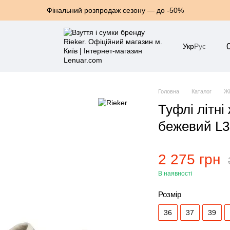
Фінальний розпродаж сезону — до -50%
Укр
Рус
Головна
Каталог
Жі
Туфлі літні
бежевий L3
2 275 грн
В наявності
Розмір
36
37
39