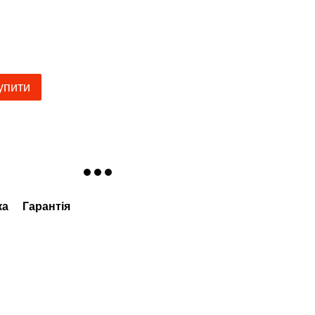
упити
ка
Гарантія