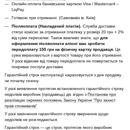
Онлайн-оплата банківською карткою Visa / Mastercard –
LiqPay
Готівкою при отриманні. (Самовивіз м. Київ)
Післяоплата (Накладений платіж).
Служба доставки
стягує комісію за отримання платежу у розмірі 20 грн + 2%
від суми пересилки. Також важливо знати, що
для
оформлення післяоплати клієнт має зробити
передоплату 150 грн на фізичну картку продавця.
Ця
сума вираховується з вартості товару при його отриманні.
У разі відмови від товару передоплата не повертається та
покриває послуги доставки.
Гарантійний строк експлуатації нараховується з дня продажу
чи початку сезону.
У разі виявлення протягом встановленого гарантійного строку
недоліків виробник (продавець) діє згідно з
Постанова про
реалізацію окремих положень Закону України “Про захист
прав споживачів”
У разі закінчення гарантійного строку звернення щодо
недоліків не розглядаються.
Гарантійний строк — це строк, протягом якого виробник