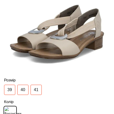
Розмір
39
40
41
Колір