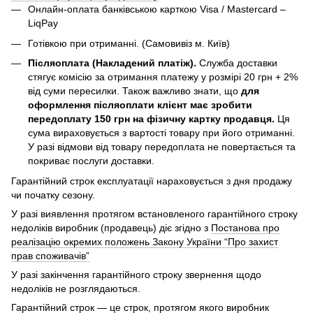
Онлайн-оплата банківською карткою Visa / Mastercard –
LiqPay
Готівкою при отриманні. (Самовивіз м. Київ)
Післяоплата (Накладений платіж).
Служба доставки
стягує комісію за отримання платежу у розмірі 20 грн + 2%
від суми пересилки. Також важливо знати, що
для
оформлення післяоплати клієнт має зробити
передоплату 150 грн на фізичну картку продавця.
Ця
сума вираховується з вартості товару при його отриманні.
У разі відмови від товару передоплата не повертається та
покриває послуги доставки.
Гарантійний строк експлуатації нараховується з дня продажу
чи початку сезону.
У разі виявлення протягом встановленого гарантійного строку
недоліків виробник (продавець) діє згідно з
Постанова про
реалізацію окремих положень Закону України “Про захист
прав споживачів”
У разі закінчення гарантійного строку звернення щодо
недоліків не розглядаються.
Гарантійний строк — це строк, протягом якого виробник