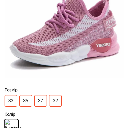
Розмір
33
35
37
32
Колір