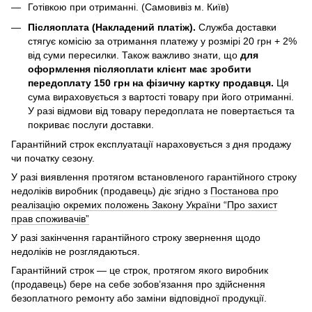
Готівкою при отриманні. (Самовивіз м. Київ)
Післяоплата (Накладений платіж).
Служба доставки
стягує комісію за отримання платежу у розмірі 20 грн + 2%
від суми пересилки. Також важливо знати, що
для
оформлення післяоплати клієнт має зробити
передоплату 150 грн на фізичну картку продавця.
Ця
сума вираховується з вартості товару при його отриманні.
У разі відмови від товару передоплата не повертається та
покриває послуги доставки.
Гарантійний строк експлуатації нараховується з дня продажу
чи початку сезону.
У разі виявлення протягом встановленого гарантійного строку
недоліків виробник (продавець) діє згідно з
Постанова про
реалізацію окремих положень Закону України “Про захист
прав споживачів”
У разі закінчення гарантійного строку звернення щодо
недоліків не розглядаються.
Гарантійний строк — це строк, протягом якого виробник
(продавець) бере на себе зобов’язання про здійснення
безоплатного ремонту або заміни відповідної продукції.