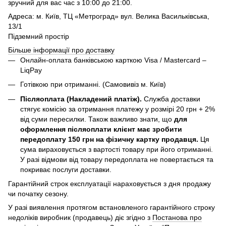
зручний для вас час з 10:00 до 21:00.
Адреса: м. Київ, ТЦ «Метроград» вул. Велика Васильківська,
13/1
Підземний простір
Більше інформації про доставку
Онлайн-оплата банківською карткою Visa / Mastercard –
LiqPay
Готівкою при отриманні. (Самовивіз м. Київ)
Післяоплата (Накладений платіж).
Служба доставки
стягує комісію за отримання платежу у розмірі 20 грн + 2%
від суми пересилки. Також важливо знати, що
для
оформлення післяоплати клієнт має зробити
передоплату 150 грн на фізичну картку продавця.
Ця
сума вираховується з вартості товару при його отриманні.
У разі відмови від товару передоплата не повертається та
покриває послуги доставки.
Гарантійний строк експлуатації нараховується з дня продажу
чи початку сезону.
У разі виявлення протягом встановленого гарантійного строку
недоліків виробник (продавець) діє згідно з
Постанова про