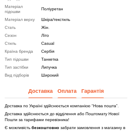
Матеріал
Поліуретан
підошви
Матеріал верху
Шкіра/текстиль
Стать
Жін.
Сезон
Літо
Стиль
Casual
Країна бренда
Сербія
Тип підошви
Танкетка
Тип застібки
Липучка
Вид підборів
Широкий
Доставка
Оплата
Гарантія
Доставка по Україні здійснюється компанією “Нова пошта”.
Доставка здійснюється до відділення або Поштомату Нової
Пошти за тарифами перевізника!
Є можливість
безкоштовно
забрати замовлення з магазину в