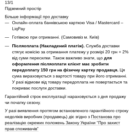
13/1
Підземний простір
Більше інформації про доставку
Онлайн-оплата банківською карткою Visa / Mastercard –
LiqPay
Готівкою при отриманні. (Самовивіз м. Київ)
Післяоплата (Накладений платіж).
Служба доставки
стягує комісію за отримання платежу у розмірі 20 грн + 2%
від суми пересилки. Також важливо знати, що
для
оформлення післяоплати клієнт має зробити
передоплату 150 грн на фізичну картку продавця.
Ця
сума вираховується з вартості товару при його отриманні.
У разі відмови від товару передоплата не повертається та
покриває послуги доставки.
Гарантійний строк експлуатації нараховується з дня продажу
чи початку сезону.
У разі виявлення протягом встановленого гарантійного строку
недоліків виробник (продавець) діє згідно з
Постанова про
реалізацію окремих положень Закону України “Про захист
прав споживачів”