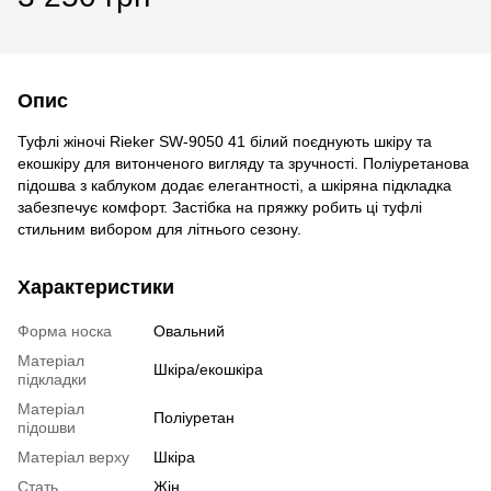
Опис
Туфлі жіночі Rieker SW-9050 41 білий поєднують шкіру та
екошкіру для витонченого вигляду та зручності. Поліуретанова
підошва з каблуком додає елегантності, а шкіряна підкладка
забезпечує комфорт. Застібка на пряжку робить ці туфлі
стильним вибором для літнього сезону.
Характеристики
Форма носка
Овальний
Матеріал
Шкіра/екошкіра
підкладки
Матеріал
Поліуретан
підошви
Матеріал верху
Шкіра
Стать
Жін.