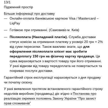
13/1
Підземний простір
Більше інформації про доставку
Онлайн-оплата банківською карткою Visa / Mastercard –
LiqPay
Готівкою при отриманні. (Самовивіз м. Київ)
Післяоплата (Накладений платіж).
Служба доставки
стягує комісію за отримання платежу у розмірі 20 грн + 2%
від суми пересилки. Також важливо знати, що
для
оформлення післяоплати клієнт має зробити
передоплату 150 грн на фізичну картку продавця.
Ця
сума вираховується з вартості товару при його отриманні.
У разі відмови від товару передоплата не повертається та
покриває послуги доставки.
Гарантійний строк експлуатації нараховується з дня продажу
чи початку сезону.
У разі виявлення протягом встановленого гарантійного строку
недоліків виробник (продавець) діє згідно з
Постанова про
реалізацію окремих положень Закону України “Про захист
прав споживачів”