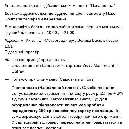
Доставка по Україні здійснюється компанією “Нова пошта”.
Доставка здійснюється до відділення або Поштомату Нової
Пошти за тарифами перевізника!
Є можливість
безкоштовно
забрати замовлення з магазину в
зручний для вас час з 10:00 до 21:00.
Адреса: м. Київ, ТЦ «Метроград» вул. Велика Васильківська,
13/1
Підземний простір
Більше інформації про доставку
Онлайн-оплата банківською карткою Visa / Mastercard –
LiqPay
Готівкою при отриманні. (Самовивіз м. Київ)
Післяоплата (Накладений платіж).
Служба доставки
стягує комісію за отримання платежу у розмірі 20 грн + 2%
від суми пересилки. Також важливо знати, що
для
оформлення післяоплати клієнт має зробити
передоплату 150 грн на фізичну картку продавця.
Ця
сума вираховується з вартості товару при його отриманні.
У разі відмови від товару передоплата не повертається та
покриває послуги доставки.