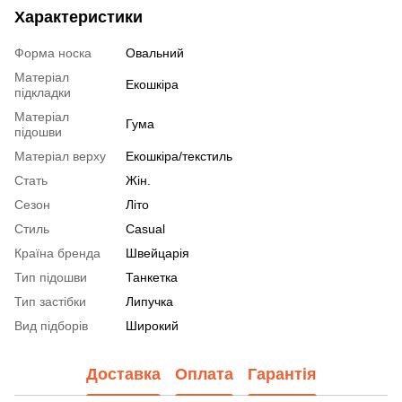
Характеристики
Форма носка
Овальний
Матеріал
Екошкіра
підкладки
Матеріал
Гума
підошви
Матеріал верху
Екошкіра/текстиль
Стать
Жін.
Сезон
Літо
Стиль
Casual
Країна бренда
Швейцарія
Тип підошви
Танкетка
Тип застібки
Липучка
Вид підборів
Широкий
Доставка
Оплата
Гарантія