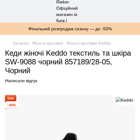
Фінальний розпродаж сезону — до -50%
Каталог
Жіночі кросівки
Жіночі кросівки Keddo
Кеди жіночі Keddo текстиль та шкіра
SW-9088 чорний 857189/28-05,
Чорний
Написати відгук
Sale
−40%