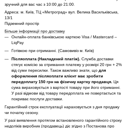
зручний для вас час з 10:00 до 21:00.
Адреса: м. Київ, ТЦ «Метроград» вул. Велика Васильківська,
13/1
Підземний простір
Більше інформації про доставку
Онлайн-оплата банківською карткою Visa / Mastercard –
LiqPay
Готівкою при отриманні. (Самовивіз м. Київ)
Післяоплата (Накладений платіж).
Служба доставки
стягує комісію за отримання платежу у розмірі 20 грн + 2%
від суми пересилки. Також важливо знати, що
для
оформлення післяоплати клієнт має зробити
передоплату 150 грн на фізичну картку продавця.
Ця
сума вираховується з вартості товару при його отриманні.
У разі відмови від товару передоплата не повертається та
покриває послуги доставки.
Гарантійний строк експлуатації нараховується з дня продажу
чи початку сезону.
У разі виявлення протягом встановленого гарантійного строку
недоліків виробник (продавець) діє згідно з
Постанова про