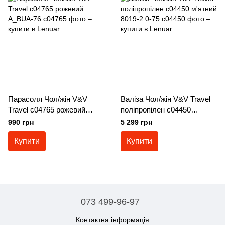
Парасоля Чол/жін V&V
Валіза Чол/жін V&V Travel
Travel c04765 рожевий
поліпропілен c04450
A_BUA-76, Рожевий
м'ятний 8019-2.0-75,
990 грн
5 299 грн
М'ятний
Купити
Купити
073 499-96-97
Контактна інформація