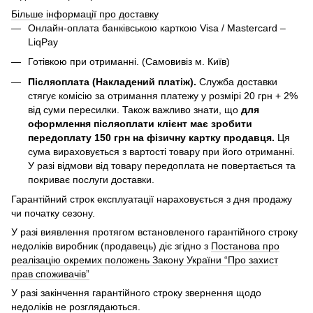
Більше інформації про доставку
Онлайн-оплата банківською карткою Visa / Mastercard –
LiqPay
Готівкою при отриманні. (Самовивіз м. Київ)
Післяоплата (Накладений платіж).
Служба доставки
стягує комісію за отримання платежу у розмірі 20 грн + 2%
від суми пересилки. Також важливо знати, що
для
оформлення післяоплати клієнт має зробити
передоплату 150 грн на фізичну картку продавця.
Ця
сума вираховується з вартості товару при його отриманні.
У разі відмови від товару передоплата не повертається та
покриває послуги доставки.
Гарантійний строк експлуатації нараховується з дня продажу
чи початку сезону.
У разі виявлення протягом встановленого гарантійного строку
недоліків виробник (продавець) діє згідно з
Постанова про
реалізацію окремих положень Закону України “Про захист
прав споживачів”
У разі закінчення гарантійного строку звернення щодо
недоліків не розглядаються.