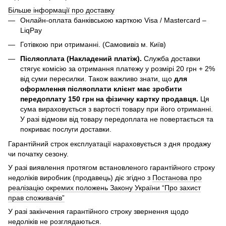
Більше інформації про доставку
Онлайн-оплата банківською карткою Visa / Mastercard –
LiqPay
Готівкою при отриманні. (Самовивіз м. Київ)
Післяоплата (Накладений платіж).
Служба доставки
стягує комісію за отримання платежу у розмірі 20 грн + 2%
від суми пересилки. Також важливо знати, що
для
оформлення післяоплати клієнт має зробити
передоплату 150 грн на фізичну картку продавця.
Ця
сума вираховується з вартості товару при його отриманні.
У разі відмови від товару передоплата не повертається та
покриває послуги доставки.
Гарантійний строк експлуатації нараховується з дня продажу
чи початку сезону.
У разі виявлення протягом встановленого гарантійного строку
недоліків виробник (продавець) діє згідно з
Постанова про
реалізацію окремих положень Закону України “Про захист
прав споживачів”
У разі закінчення гарантійного строку звернення щодо
недоліків не розглядаються.