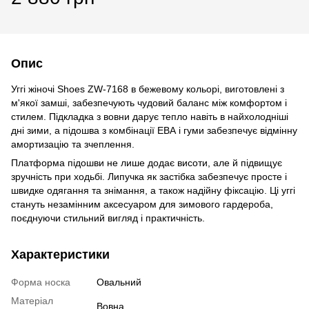
Опис
Уггі жіночі Shoes ZW-7168 в бежевому кольорі, виготовлені з
м'якої замші, забезпечують чудовий баланс між комфортом і
стилем. Підкладка з вовни дарує тепло навіть в найхолодніші
дні зими, а підошва з комбінації ЕВА і гуми забезпечує відмінну
амортизацію та зчеплення.
Платформа підошви не лише додає висоти, але й підвищує
зручність при ходьбі. Липучка як застібка забезпечує просте і
швидке одягання та знімання, а також надійну фіксацію. Ці уггі
стануть незамінним аксесуаром для зимового гардероба,
поєднуючи стильний вигляд і практичність.
Характеристики
Форма носка
Овальний
Матеріал
Вовна