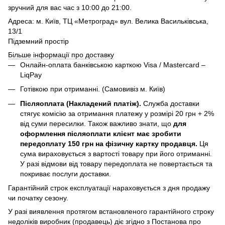
зручний для вас час з 10:00 до 21:00.
Адреса: м. Київ, ТЦ «Метроград» вул. Велика Васильківська,
13/1
Підземний простір
Більше інформації про доставку
Онлайн-оплата банківською карткою Visa / Mastercard –
LiqPay
Готівкою при отриманні. (Самовивіз м. Київ)
Післяоплата (Накладений платіж).
Служба доставки
стягує комісію за отримання платежу у розмірі 20 грн + 2%
від суми пересилки. Також важливо знати, що
для
оформлення післяоплати клієнт має зробити
передоплату 150 грн на фізичну картку продавця.
Ця
сума вираховується з вартості товару при його отриманні.
У разі відмови від товару передоплата не повертається та
покриває послуги доставки.
Гарантійний строк експлуатації нараховується з дня продажу
чи початку сезону.
У разі виявлення протягом встановленого гарантійного строку
недоліків виробник (продавець) діє згідно з
Постанова про