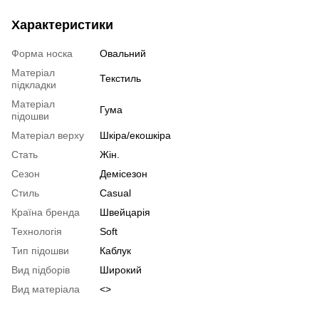
Характеристики
Форма носка
Овальний
Матеріал
Текстиль
підкладки
Матеріал
Гума
підошви
Матеріал верху
Шкіра/екошкіра
Стать
Жін.
Сезон
Демісезон
Стиль
Casual
Країна бренда
Швейцарія
Технологія
Soft
Тип підошви
Каблук
Вид підборів
Широкий
Вид матеріала
<>