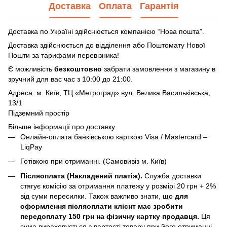
Доставка
Оплата
Гарантія
Доставка по Україні здійснюється компанією “Нова пошта”.
Доставка здійснюється до відділення або Поштомату Нової
Пошти за тарифами перевізника!
Є можливість
безкоштовно
забрати замовлення з магазину в
зручний для вас час з 10:00 до 21:00.
Адреса: м. Київ, ТЦ «Метроград» вул. Велика Васильківська,
13/1
Підземний простір
Більше інформації про доставку
Онлайн-оплата банківською карткою Visa / Mastercard –
LiqPay
Готівкою при отриманні. (Самовивіз м. Київ)
Післяоплата (Накладений платіж).
Служба доставки
стягує комісію за отримання платежу у розмірі 20 грн + 2%
від суми пересилки. Також важливо знати, що
для
оформлення післяоплати клієнт має зробити
передоплату 150 грн на фізичну картку продавця.
Ця
сума вираховується з вартості товару при його отриманні.