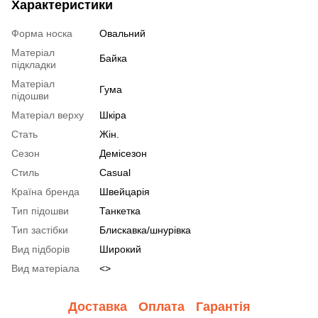
Характеристики
Форма носка
Овальний
Матеріал
Байка
підкладки
Матеріал
Гума
підошви
Матеріал верху
Шкіра
Стать
Жін.
Сезон
Демісезон
Стиль
Casual
Країна бренда
Швейцарія
Тип підошви
Танкетка
Тип застібки
Блискавка/шнурівка
Вид підборів
Широкий
Вид матеріала
<>
Доставка
Оплата
Гарантія