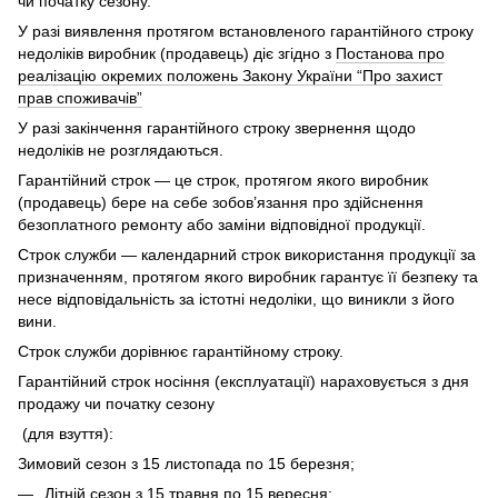
чи початку сезону.
У разі виявлення протягом встановленого гарантійного строку
недоліків виробник (продавець) діє згідно з
Постанова про
реалізацію окремих положень Закону України “Про захист
прав споживачів”
У разі закінчення гарантійного строку звернення щодо
недоліків не розглядаються.
Гарантійний строк — це строк, протягом якого виробник
(продавець) бере на себе зобов’язання про здійснення
безоплатного ремонту або заміни відповідної продукції.
Строк служби — календарний строк використання продукції за
призначенням, протягом якого виробник гарантує її безпеку та
несе відповідальність за істотні недоліки, що виникли з його
вини.
Строк служби дорівнює гарантійному строку.
Гарантійний строк носіння (експлуатації) нараховується з дня
продажу чи початку сезону
(для взуття):
Зимовий сезон з 15 листопада по 15 березня;
Літній сезон з 15 травня по 15 вересня;