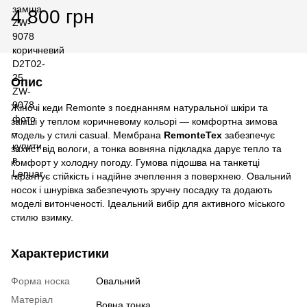
4 800 грн
Опис
Жіночі кеди Remonte з поєднанням натуральної шкіри та
замші у теплом коричневому кольорі — комфортна зимова
модель у стилі casual. Мембрана
RemonteTex
забезпечує
захист від вологи, а тонка вовняна підкладка дарує тепло та
комфорт у холодну погоду. Гумова підошва на танкетці
гарантує стійкість і надійне зчеплення з поверхнею. Овальний
носок і шнурівка забезпечують зручну посадку та додають
моделі витонченості. Ідеальний вибір для активного міського
стилю взимку.
Характеристики
Форма носка
Овальний
Матеріал
Вовна тонка