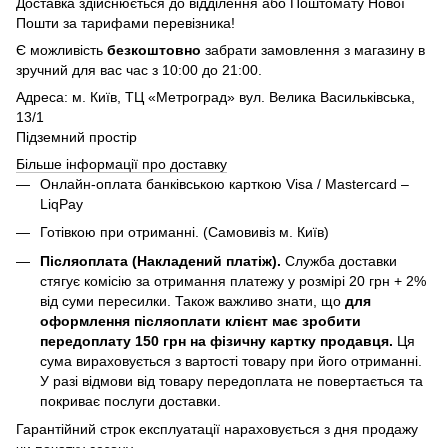
Доставка здійснюється до відділення або Поштомату Нової
Пошти за тарифами перевізника!
Є можливість
безкоштовно
забрати замовлення з магазину в
зручний для вас час з 10:00 до 21:00.
Адреса: м. Київ, ТЦ «Метроград» вул. Велика Васильківська,
13/1
Підземний простір
Більше інформації про доставку
Онлайн-оплата банківською карткою Visa / Mastercard –
LiqPay
Готівкою при отриманні. (Самовивіз м. Київ)
Післяоплата (Накладений платіж).
Служба доставки
стягує комісію за отримання платежу у розмірі 20 грн + 2%
від суми пересилки. Також важливо знати, що
для
оформлення післяоплати клієнт має зробити
передоплату 150 грн на фізичну картку продавця.
Ця
сума вираховується з вартості товару при його отриманні.
У разі відмови від товару передоплата не повертається та
покриває послуги доставки.
Гарантійний строк експлуатації нараховується з дня продажу